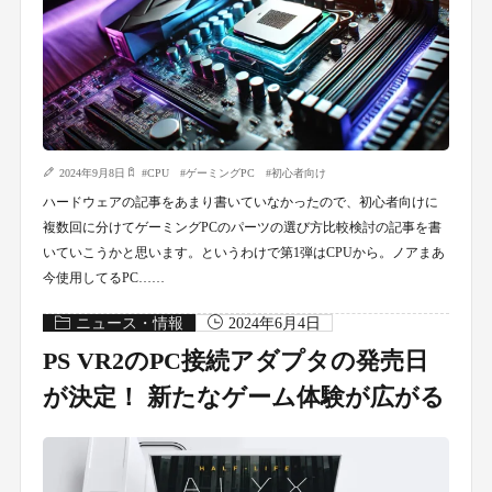
2024年9月8日
#
CPU
#
ゲーミングPC
#
初心者向け
ハードウェアの記事をあまり書いていなかったので、初心者向けに
複数回に分けてゲーミングPCのパーツの選び方比較検討の記事を書
いていこうかと思います。というわけで第1弾はCPUから。ノアまあ
今使用してるPC……
ニュース・情報
2024年6月4日
PS VR2のPC接続アダプタの発売日
が決定！ 新たなゲーム体験が広がる