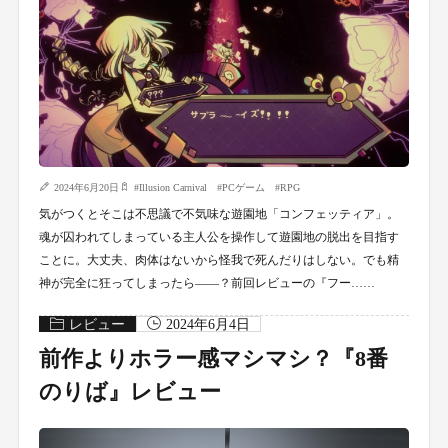
2024年6月20日
#
Illusion Carnival
#
PCゲーム
#
RPG
気がつくとそこは不思議で不気味な遊園地「コンフェッティア」。
魂が囚われてしまっている主人公を操作して遊園地の脱出を目指す
ことに。大丈夫、肉体はないから怪我で死んだりはしない。でも精
神が完全に狂ってしまったら――？前回レビューの『フー……
レビュー
2024年6月4日
前作よりホラー感マシマシ？『8番
のりば』レビュー