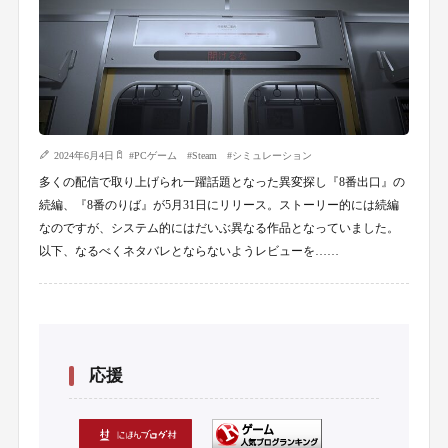
2024年6月4日
#
PCゲーム
#
Steam
#
シミュレーション
多くの配信で取り上げられ一躍話題となった異変探し『8番出口』の
続編、『8番のりば』が5月31日にリリース。ストーリー的には続編
なのですが、システム的にはだいぶ異なる作品となっていました。
以下、なるべくネタバレとならないようレビューを……
応援